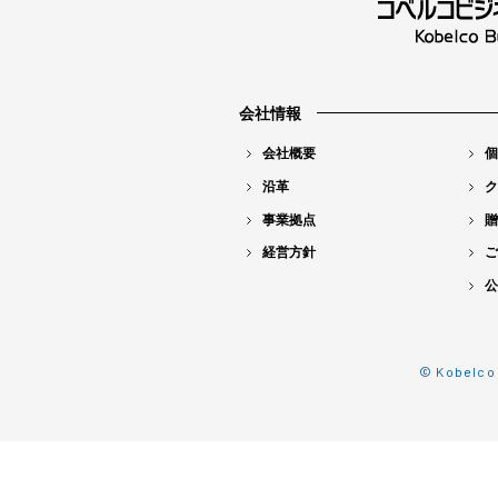
会社情報
会社概要
個
沿革
ク
事業拠点
贈
経営方針
ご
公
© Kobelco 