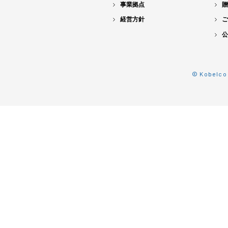
事業拠点
贈
経営方針
ご
公
© Kobelco 