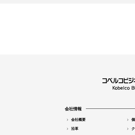
会社情報
会社概要
個
沿革
ク