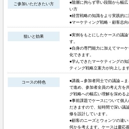
●階層に拘らず早い段階から幅
ご参加いただきたい方
い方
●経営戦略の知識をより実践的に
●マーケティング戦略・顧客志
●実例をもとにしたケースの議
狙いと効果
す。
●自身の専門能力に加えてマー
化できます。
●学んできたマーケティングの
ティング戦略立案力が向上しま
●講義→参加者同士での議論→
コースの特色
で進め、参加者全員の考え方を
グ戦略への幅広い理解を深める
●事前課題でケースについて個
だきますので、短時間で深い議
修を設計しています。
●顧客のニーズとウォンツの違
何かを考えます。ケースは慶応