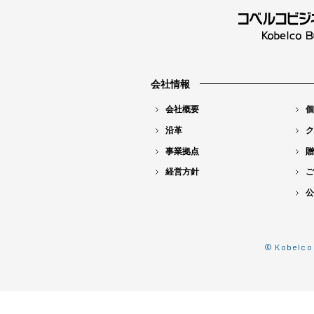
会社情報
会社概要
個
沿革
ク
事業拠点
贈
経営方針
ご
公
© Kobelco 