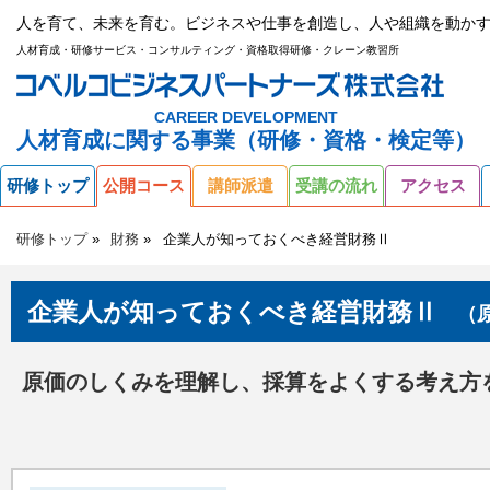
人を育て、未来を育む。ビジネスや仕事を創造し、人や組織を動かす
人材育成・研修サービス・コンサルティング・資格取得研修・クレーン教習所
CAREER DEVELOPMENT
人材育成に関する事業（研修・資格・検定等）
研修トップ
公開コース
講師派遣
受講の流れ
アクセス
研修トップ
財務
企業人が知っておくべき経営財務Ⅱ
企業人が知っておくべき経営財務Ⅱ
（
原価のしくみを理解し、採算をよくする考え方