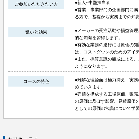
●新人~中堅担当者
ご参加いただきたい方
●営業、事業部門の企画部門に
る方で、基礎から実務までの知
●メーカーの受注活動や損益管
狙いと効果
的な知識を習得します。
●有効な業務の遂行には原価の
は、コストダウンのためのアイ
●また、採算意識の醸成による
ようになります。
●難解な理論面は極力抑え、実
コースの特色
めていきます。
●売値を構成する工場原価、販
の原価に及ぼす影響、見積原価
としての原価の常識について学