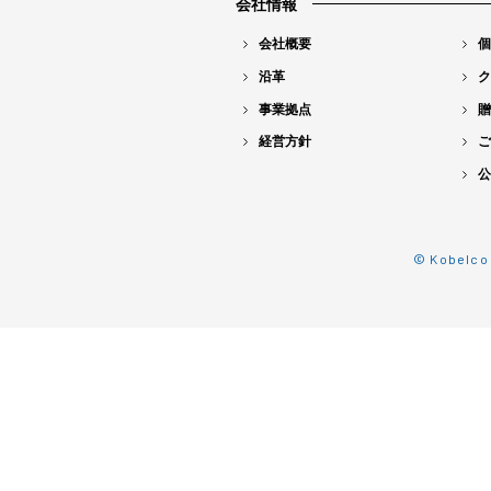
会社情報
会社概要
個
沿革
ク
事業拠点
贈
経営方針
ご
公
© Kobelco 