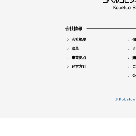
会社情報
会社概要
個
沿革
ク
事業拠点
贈
経営方針
ご
公
© Kobelco 