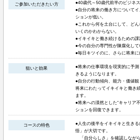
●40歳代～50歳代前半のビジネ
ご参加いただきたい方
●自分の将来の働き方について
ションが低い。
●これから何を土台にして、ど
いくのかわからない。
●イキイキと働き続けるための課
●今の自分の専門性が陳腐化して
●毎日キツイのに、さらに将来
●将来の仕事環境を現実的に予
狙いと効果
きるようになります。
●自分の行動傾向、能力・価値
将来にわたってイキイキと働き
ます。
●将来への漠然とした“キャリア
ションを回復できます。
●人生の後半をイキイキと生き
コースの特色
悟」が大切です。
「自分らしさ」を確認しながら