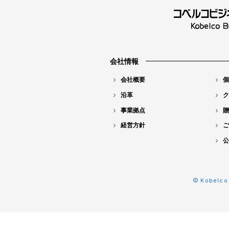
会社情報
会社概要
個
沿革
ク
事業拠点
贈
経営方針
ご
公
© Kobelco 