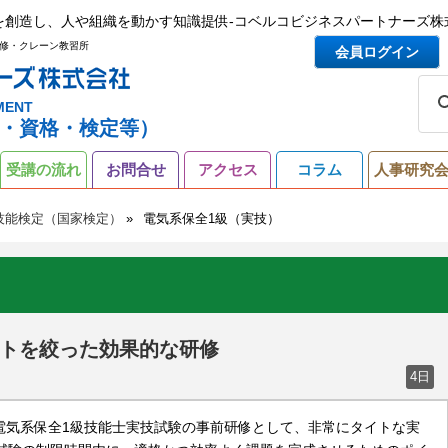
を創造し、人や組織を動かす知識提供-コベルコビジネスパートナーズ株
修・クレーン教習所
会員ログイン
MENT
・資格・検定等）
受講の流れ
お問合せ
アクセス
コラム
人事研究
技能検定（国家検定）
電気系保全1級（実技）
）
トを絞った効果的な研修
4日
 電気系保全1級技能士実技試験の事前研修として、非常にタイトな実