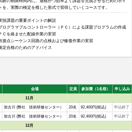
試験の制限時間内に、適格かつ効率よく課題を完成させるためのポイ
トを、実際の検定を模した形式で習得していくコースです。
実技課題の重要ポイントの解説
プログラマブルコントローラー（ＰＣ）による課題プログラムの作成
ＰＣを絡ませた配線作業の実習
有接点シーケンス回路の点検および修復作業の実習
検定合格のためのアドバイス
会場
定員
参加費（1名様）
申し込み
11月
加古川 (弊社 技術研修センター）
20名
92,400円(税込)
申込終了
加古川 (弊社 技術研修センター）
20名
92,400円(税込)
申込終了
12月