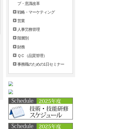
プ・意識改革
戦略・マーケティング
営業
人事労務管理
階層別
財務
ＱＣ（品質管理）
事務職のための1日セミナー