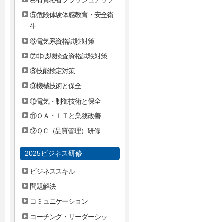
⑤危険体験体感教育・安全衛
生
⑥電気系資格試験対策
⑦非破壊検査資格試験対策
⑧技能検定対策
⑨機械技術と保全
⑩電気・制御技術と保全
⑪ＯＡ・ＩＴと業務改善
⑫ＱＣ（品質管理）研修
2025ビジネス研修
ビジネススキル
問題解決
コミュニケーション
コーチング・リーダーシッ