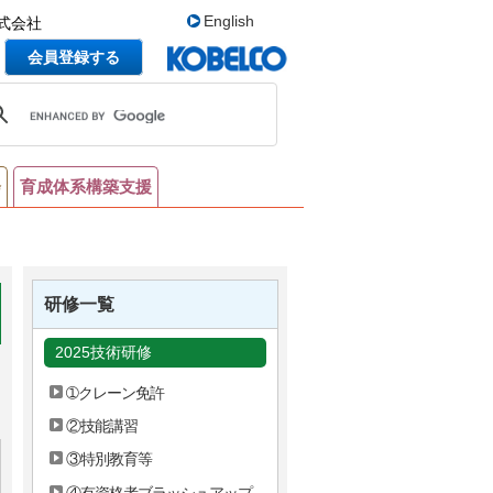
English
式会社
会員登録する
会
育成体系構築支援
研修一覧
2025技術研修
➀クレーン免許
②技能講習
③特別教育等
④有資格者ブラッシュアップ