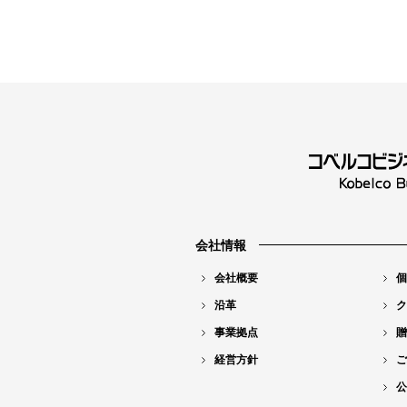
会社情報
会社概要
個
沿革
ク
事業拠点
贈
経営方針
ご
公