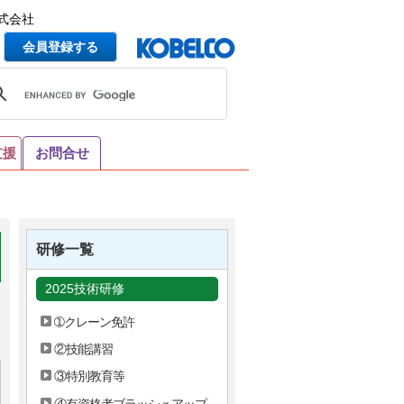
式会社
会員登録する
支援
お問合せ
研修一覧
2025技術研修
➀クレーン免許
②技能講習
③特別教育等
④有資格者ブラッシュアップ