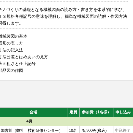
 モノづくりの基礎となる機械図面の読み方・書き方を体系的に学び、
ＩＳ規格各種記号の意味を理解し、簡単な機械図面の読解・作図方法
習得します。
機械製図の基本
図形の表し方
寸法の記入法
寸法公差とはめあいの見方
表面粗さと仕上記号
部品図の作図
会場
定員
参加費（1名様）
申し込み
4月
加古川（弊社 技術研修センター）
10名
75,900円(税込)
申込終了