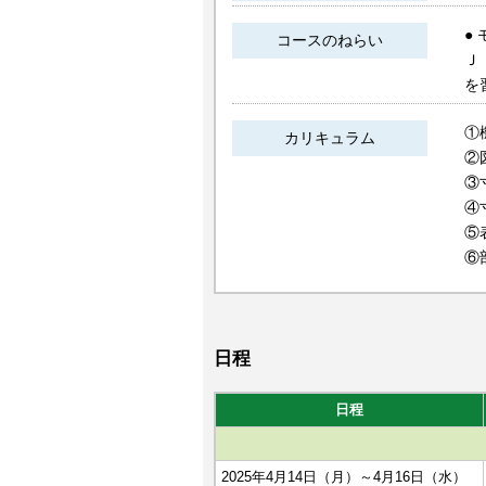
●
コースのねらい
Ｊ
を
①
カリキュラム
②
③
④
⑤
⑥
日程
日程
2025年4月14日（月）～4月16日（水）