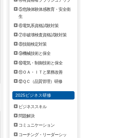
⑤危険体験体感教育・安全衛
生
⑥電気系資格試験対策
⑦非破壊検査資格試験対策
⑧技能検定対策
⑨機械技術と保全
⑩電気・制御技術と保全
⑪ＯＡ・ＩＴと業務改善
⑫ＱＣ（品質管理）研修
2025ビジネス研修
ビジネススキル
問題解決
コミュニケーション
コーチング・リーダーシッ