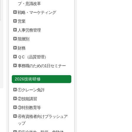
プ・意識改革
戦略・マーケティング
営業
人事労務管理
階層別
財務
ＱＣ（品質管理）
事務職のための1日セミナー
2026技術研修
①クレーン免許
②技能講習
③特別教育等
④有資格者向けブラッシュア
ップ