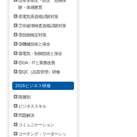
⑤安全衛生・防災 危険体
験・体感教育
⑥電気系資格試験対策
⑦非破壊検査資格試験対策
⑧技能検定対策
⑨機械技術と保全
⑩電気・制御技術と保全
⑪OA・ITと業務改善
⑫QC（品質管理）研修
2026ビジネス研修
階層別
ビジネススキル
問題解決
コミュニケーション
コーチング・リーダーシッ