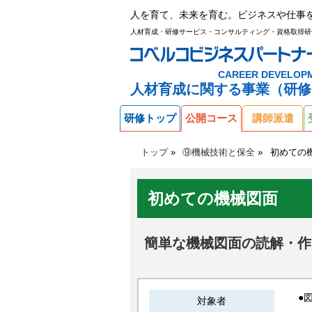
人を育て、未来を育む。ビジネスや仕事
人材育成・研修サービス・コンサルティング・資格取得研
CAREER DEVELOP
人材育成に関する事業（研修
研修トップ
公開コース
講師派遣
トップ
⑨機械技術と保全
初めての
初めての機械図面
簡単な機械図面の読解・作
●
対象者