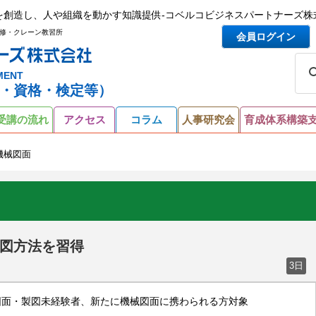
を創造し、人や組織を動かす知識提供-コベルコビジネスパートナーズ株
修・クレーン教習所
会員ログイン
MENT
・資格・検定等）
受講の流れ
アクセス
コラム
人事研究会
育成体系構築
機械図面
図方法を習得
3日
図面・製図未経験者、新たに機械図面に携わられる方対象