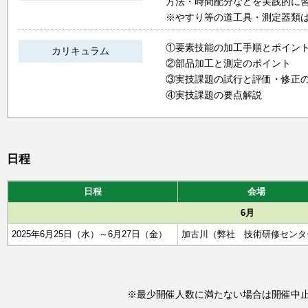
方法・時間配分などを実践的に
※やすり等の道工具・測定器類
①要素技能の加工手順とポイン
カリキュラム
②部品加工と測定のポイント
③実技課題の試行と評価・修正
④実技課題の要点解説
日程
日程
会場
6月
2025年6月25日（水）～6月27日（金）
加古川（弊社 技術研修センタ
※最少開催人数に満たない場合は開催中