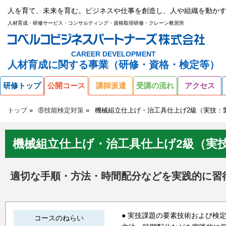
人を育て、未来を育む。ビジネスや仕事を創造し、人や組織を動かす
人材育成・研修サービス・コンサルティング・資格取得研修・クレーン教習所
CAREER DEVELOPMENT
人材育成に関する事業（研修・資格・検定等）
研修トップ
公開コース
講師派遣
受講の流れ
アクセス
トップ
⑧技能検定対策
機械組立仕上げ・治工具仕上げ2級（実技：
機械組立仕上げ・治工具仕上げ2級（実
適切な手順・方法・時間配分などを実践的に習
● 実技課題の要素技術および検
コースのねらい