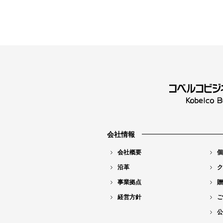
会社情報
会社概要
個
沿革
ク
事業拠点
贈
経営方針
ご
公