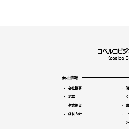
会社情報
会社概要
個
沿革
ク
事業拠点
贈
経営方針
ご
公