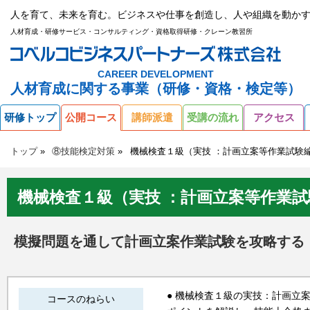
人を育て、未来を育む。ビジネスや仕事を創造し、人や組織を動かす
人材育成・研修サービス・コンサルティング・資格取得研修・クレーン教習所
CAREER DEVELOPMENT
人材育成に関する事業（研修・資格・検定等）
研修トップ
公開コース
講師派遣
受講の流れ
アクセス
トップ
⑧技能検定対策
機械検査１級（実技 ：計画立案等作業試験
機械検査１級（実技 ：計画立案等作業試
模擬問題を通して計画立案作業試験を攻略する
● 機械検査１級の実技：計画立
コースのねらい