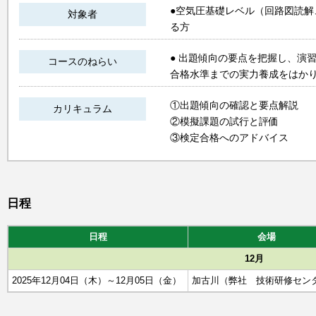
●空気圧基礎レベル（回路図読
対象者
る方
● 出題傾向の要点を把握し、演
コースのねらい
合格水準までの実力養成をはか
①出題傾向の確認と要点解説
カリキュラム
②模擬課題の試行と評価
③検定合格へのアドバイス
日程
日程
会場
12月
2025年12月04日（木）～12月05日（金）
加古川（弊社 技術研修セン