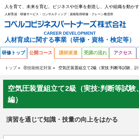
人を育て、未来を育む。ビジネスや仕事を創造し、人や組織を動かす
人材育成・研修サービス・コンサルティング・資格取得研修・クレーン教習所
CAREER DEVELOPMENT
人材育成に関する事業（研修・資格・検定等）
研修トップ
公開コース
講師派遣
受講の流れ
アクセス
トップ
⑧技能検定対策
空気圧装置組立て2級（実技:判断等試験、
空気圧装置組立て2級（実技:判断等試験
編）
演習を通じて知識・技量の向上をはかる