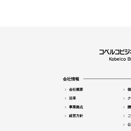
会社情報
会社概要
個
沿革
ク
事業拠点
贈
経営方針
ご
公