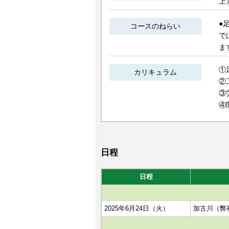
上
●
コースのねらい
で
ま
①
カリキュラム
②
③
④
日程
日程
2025年6月24日（火）
加古川（弊