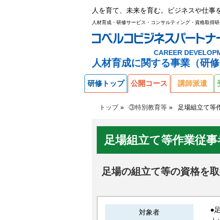
人を育て、未来を育む。ビジネスや仕事
人材育成・研修サービス・コンサルティング・資格取得研
CAREER DEVELOP
人材育成に関する事業（研修
研修トップ
公開コース
講師派遣
トップ
③特別教育等
足場組立て等
足場組立て等作業従事
足場の組立て等の資格を取
●
対象者