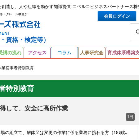
を創造し、人や組織を動かす知識提供-コベルコビジネスパートナーズ株
修・クレーン教習所
会員ログイン
MENT
・資格・検定等）
受講の流れ
アクセス
コラム
人事研究会
育成体系構築
作業従事者特別教育
者特別教育
得して、安全に高所作業
1日
足場の組立て、解体又は変更の作業に係る業務に携わる方（18歳以