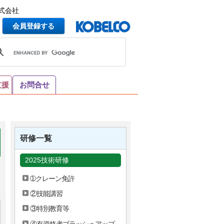
式会社
会員登録する
支援
お問合せ
研修一覧
2025技術研修
➀クレーン免許
②技能講習
③特別教育等
④有資格者ブラッシュアップ