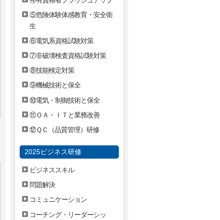
⑤危険体験体感教育・安全衛
生
⑥電気系資格試験対策
⑦非破壊検査資格試験対策
⑧技能検定対策
⑨機械技術と保全
⑩電気・制御技術と保全
⑪ＯＡ・ＩＴと業務改善
⑫ＱＣ（品質管理）研修
2025ビジネス研修
ビジネススキル
問題解決
コミュニケーション
コーチング・リーダーシッ