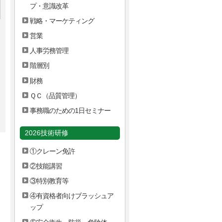
プ・意識改革
戦略・マーケティング
営業
人事労務管理
階層別
財務
ＱＣ（品質管理）
事務職のための1日セミナー
2026技術研修
①クレーン免許
②技能講習
③特別教育等
④有資格者向けブラッシュア
ップ