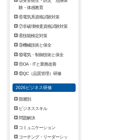
⑤安全衛生・防災 危険体
験・体感教育
⑥電気系資格試験対策
⑦非破壊検査資格試験対策
⑧技能検定対策
⑨機械技術と保全
⑩電気・制御技術と保全
⑪OA・ITと業務改善
⑫QC（品質管理）研修
2026ビジネス研修
階層別
ビジネススキル
問題解決
コミュニケーション
コーチング・リーダーシッ