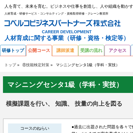
人を育て、未来を育む。ビジネスや仕事を創造し、人や組織を動かす
人材育成・研修サービス・コンサルティング・資格取得研修・クレーン教習所
CAREER DEVELOPMENT
人材育成に関する事業（研修・資格・検定等）
研修トップ
公開コース
講師派遣
受講の流れ
アクセス
トップ
⑧技能検定対策
マシニングセンタ1級（学科・実技）
マシニングセンタ1級（学科・実技）
模擬課題を行い、 知識、 技量の向上を図る
●過去に出題された問題を各々
コースのねらい