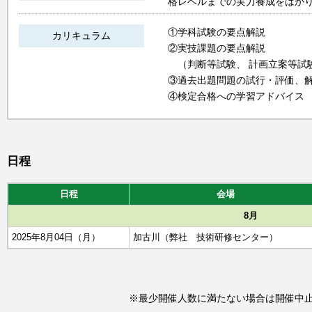
格レベルまでの実力養成をはか
①学科試験の要点解説
カリキュラム
②実技課題の要点解説
（判断等試験、 計画立案等試
③過去出題問題の試行・評価、
④検定合格への学習アドバイス
日程
日程
会場
8月
2025年8月04日（月）
加古川（弊社 技術研修センター）
※最少開催人数に満たない場合は開催中