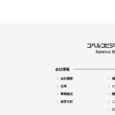
会社情報
会社概要
個
沿革
ク
事業拠点
贈
経営方針
ご
公