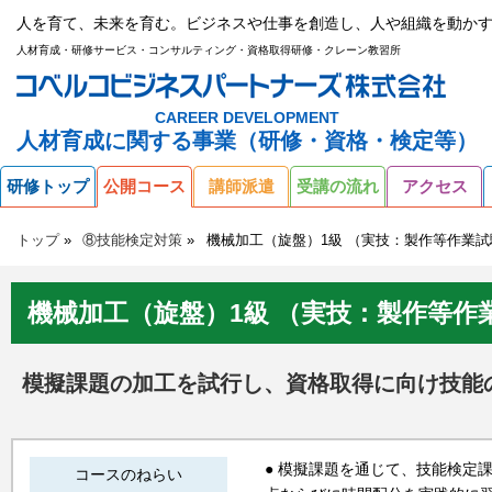
人を育て、未来を育む。ビジネスや仕事を創造し、人や組織を動かす
人材育成・研修サービス・コンサルティング・資格取得研修・クレーン教習所
CAREER DEVELOPMENT
人材育成に関する事業（研修・資格・検定等）
研修トップ
公開コース
講師派遣
受講の流れ
アクセス
トップ
⑧技能検定対策
機械加工（旋盤）1級 （実技：製作等作業試
機械加工（旋盤）1級 （実技：製作等作
模擬課題の加工を試行し、資格取得に向け技能
● 模擬課題を通じて、技能検定
コースのねらい