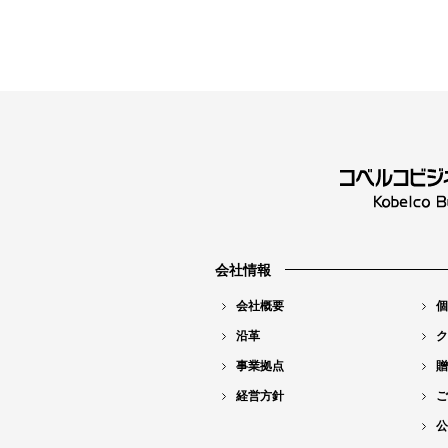
会社情報
会社概要
個
沿革
ク
事業拠点
贈
経営方針
ご
公