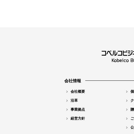
会社情報
会社概要
個
沿革
ク
事業拠点
贈
経営方針
ご
公