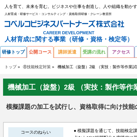
人を育て、未来を育む。ビジネスや仕事を創造し、人や組織を動かす
人材育成・研修サービス・コンサルティング・資格取得研修・クレーン教習所
CAREER DEVELOPMENT
人材育成に関する事業（研修・資格・検定等）
研修トップ
公開コース
講師派遣
受講の流れ
アクセス
トップ
⑧技能検定対策
機械加工（旋盤）2級 （実技：製作等作業試
機械加工（旋盤）2級 （実技：製作等作
模擬課題の加工を試行し、資格取得に向け技能
● 模擬課題を通じて、技能検定
コースのねらい