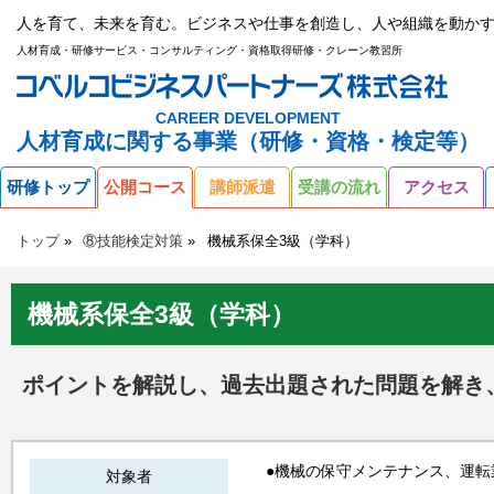
人を育て、未来を育む。ビジネスや仕事を創造し、人や組織を動かす
人材育成・研修サービス・コンサルティング・資格取得研修・クレーン教習所
CAREER DEVELOPMENT
人材育成に関する事業（研修・資格・検定等）
研修トップ
公開コース
講師派遣
受講の流れ
アクセス
トップ
⑧技能検定対策
機械系保全3級（学科）
機械系保全3級（学科）
ポイントを解説し、過去出題された問題を解き
●機械の保守メンテナンス、運転
対象者