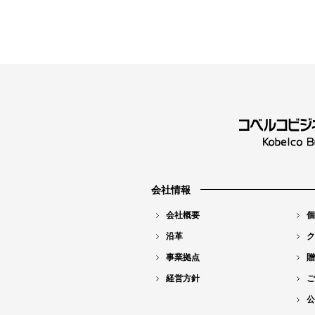
会社情報
会社概要
個
沿革
ク
事業拠点
贈
経営方針
ご
公