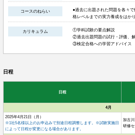
●過去に出題された問題を各々
コースのねらい
格レベルまでの実力養成をはか
①学科試験の要点解説
カリキュラム
②過去出題問題の試行・評価、
③検定合格への学習アドバイス
日程
日程
4月
2025年4月21日（月）
加古川
※1社5名様以上のお申込みで別途日程調整します。※試験実施日
研修セ
によって日程が変更になる場合があります。