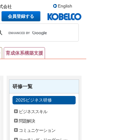
English
式会社
会員登録する
会
育成体系構築支援
研修一覧
2025ビジネス研修
ビジネススキル
問題解決
コミュニケーション
コーチング・リーダーシッ