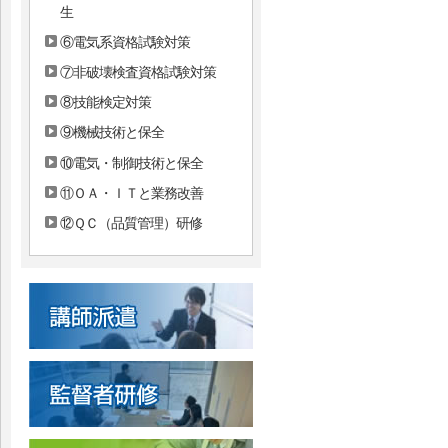
生
⑥電気系資格試験対策
⑦非破壊検査資格試験対策
⑧技能検定対策
⑨機械技術と保全
⑩電気・制御技術と保全
⑪ＯＡ・ＩＴと業務改善
⑫ＱＣ（品質管理）研修