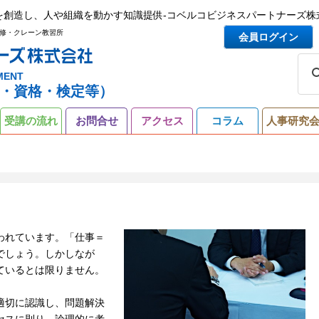
を創造し、人や組織を動かす知識提供-コベルコビジネスパートナーズ株
修・クレーン教習所
会員ログイン
MENT
・資格・検定等）
受講の流れ
お問合せ
アクセス
コラム
人事研究
われています。「仕事＝
でしょう。しかしなが
ているとは限りません。
適切に認識し、問題解決