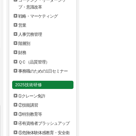
プ・意識改革
戦略・マーケティング
営業
人事労務管理
階層別
財務
ＱＣ（品質管理）
事務職のための1日セミナー
2025技術研修
➀クレーン免許
②技能講習
③特別教育等
④有資格者ブラッシュアップ
⑤危険体験体感教育・安全衛