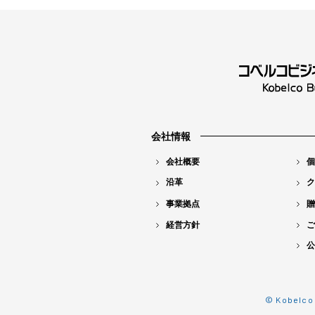
会社情報
会社概要
個
沿革
ク
事業拠点
贈
経営方針
ご
公
© Kobelco 