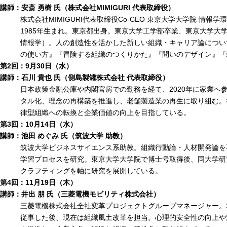
講師：安斎 勇樹 氏（株式会社MIMIGURI 代表取締役）
株式会社MIMIGURI代表取締役Co-CEO 東京大学大学院 情報学
1985年生まれ。東京都出身。東京大学工学部卒業、東京大学大
情報学）。人の創造性を活かした新しい組織・キャリア論につい
の使い方』『冒険する組織のつくりかた』『問いのデザイン』『
第2回：9月30日（水）
講師：石川 貴也 氏（側島製罐株式会社 代表取締役）
日本政策金融公庫や内閣官房での勤務を経て、2020年に家業へ参
タル化、理念の再構築を推進し、老舗製造業の再生に取り組む。
律型組織への転換と企業価値の向上を目指している。
第3回：10月14日（水）
講師：池田 めぐみ 氏（筑波大学 助教）
筑波大学ビジネスサイエンス系助教。組織行動論・人材開発論を
学習プロセスを研究。東京大学大学院で博士号取得後、同大学研
クラフティングを軸に研究を展開している。
第4回：11月19日（木）
講師：井出 朋 氏（三菱電機モビリティ株式会社）
三菱電機株式会社全社変革プロジェクトグループマネージャー。2
従事した後、現在は組織風土改革を担当。心理的安全性の向上や