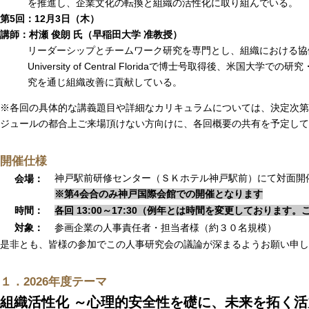
を推進し、企業文化の転換と組織の活性化に取り組んでいる。
第5回：12月3日（木）
講師：村瀬 俊朗 氏（早稲田大学 准教授）
リーダーシップとチームワーク研究を専門とし、組織における協
University of Central Floridaで博士号取得後、米国
究を通じ組織改善に貢献している。
※各回の具体的な講義題目や詳細なカリキュラムについては、決定次第
ジュールの都合上ご来場頂けない方向けに、各回概要の共有を予定して
開催仕様
神戸駅前研修センター（ＳＫホテル神戸駅前）にて対面開
会場：
※第4会合のみ神戸国際会館での開催となります
時間：
各回 13:00～17:30（例年とは時間を変更しております
対象：
参画企業の人事責任者・担当者様（約３０名規模）
是非とも、皆様の参加でこの人事研究会の議論が深まるようお願い申し
１．2026年度テーマ
組織活性化 ～心理的安全性を礎に、未来を拓く