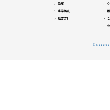
沿革
ク
事業拠点
贈
経営方針
ご
公
© Kobelco 