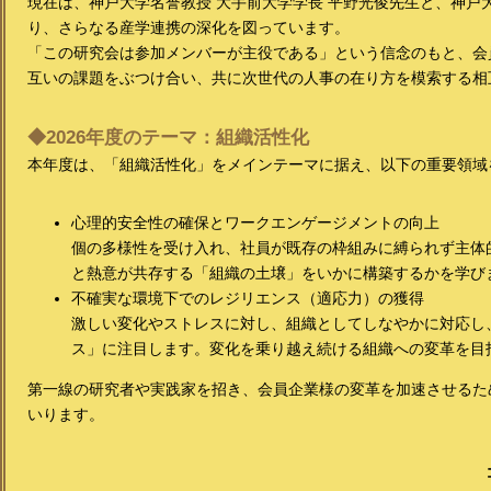
現在は、神戸大学名誉教授 大手前大学学長 平野光俊先生と、神戸
り、さらなる産学連携の深化を図っています。
「この研究会は参加メンバーが主役である」という信念のもと、会
互いの課題をぶつけ合い、共に次世代の人事の在り方を模索する相
◆2026年度のテーマ：組織活性化
本年度は、「組織活性化」をメインテーマに据え、以下の重要領域
心理的安全性の確保とワークエンゲージメントの向上
個の多様性を受け入れ、社員が既存の枠組みに縛られず主体
と熱意が共存する「組織の土壌」をいかに構築するかを学び
不確実な環境下でのレジリエンス（適応力）の獲得
激しい変化やストレスに対し、組織としてしなやかに対応し
ス」に注目します。変化を乗り越え続ける組織への変革を目
第一線の研究者や実践家を招き、会員企業様の変革を加速させるた
いります。