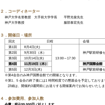
２．コーディネーター
神戸大学名誉教授 大手前大学学長 平野光俊先生
神戸大学教授 服部泰宏先生
３．開催日・場所
回次
日程
会場
第1回
8月4日(火)
第2回
9月30日（水）
神戸駅前研修
第3回
10月14日(水)
13:00～17:30
第4回
11月19日（木）
神戸国際会館
第5回
12月3日(木)
神戸駅前研修
※第4会合のみ神戸国際会館での開催となります。
※第1、5 会合の終了後には1 時間程度での懇親会を予定しておりま
詳細は、開催約3週間前にお送りする開催案内でお知らせいたしま
４．参加費用、参加人数
会費：税込99,000円／社とします。