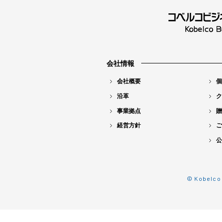
会社情報
会社概要
個
沿革
ク
事業拠点
贈
経営方針
ご
公
© Kobelco 