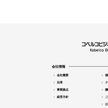
会社情報
会社概要
個
沿革
ク
事業拠点
贈
経営方針
ご
公