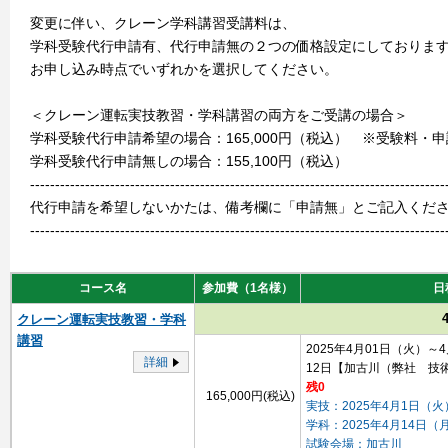
変更に伴い、クレーン学科講習受講料は、
学科受験代行申請有、代行申請無の２つの価格設定にしておりま
お申し込み時点でいずれかを選択してください。
＜クレーン運転実技教習・学科講習の両方をご受講の場合＞
学科受験代行申請希望の場合：165,000円（税込） ※受験料・
学科受験代行申請無しの場合：155,100円（税込）
-----------------------------------------------------------------------------------
代行申請を希望しないかたは、備考欄に「申請無」とご記入くだ
-----------------------------------------------------------------------------------
コース名
参加費（1名様）
日
クレーン運転実技教習・学科
講習
2025年4月01日（火）～
詳細
12日
【加古川（弊社 技
残0
165,000円(税込)
実技：2025年4月1日（火
学科：2025年4月14日（
試験会場：加古川