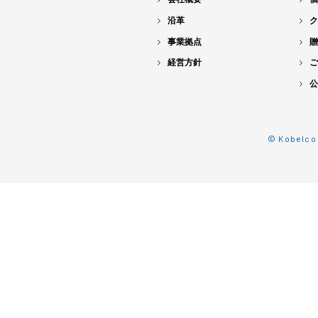
沿革
ク
事業拠点
贈
経営方針
ご
公
© Kobelco 