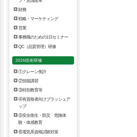
プ・意識改革
財務
戦略・マーケティング
営業
事務職のための1日セミナー
QC（品質管理）研修
2026技術研修
①クレーン免許
②技能講習
③特別教育等
④有資格者向けブラッシュア
ップ
⑤安全衛生・防災 危険体
験・体感教育
⑥電気系資格試験対策