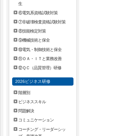
生
⑥電気系資格試験対策
⑦非破壊検査資格試験対策
⑧技能検定対策
⑨機械技術と保全
⑩電気・制御技術と保全
⑪ＯＡ・ＩＴと業務改善
⑫ＱＣ（品質管理）研修
2026ビジネス研修
階層別
ビジネススキル
問題解決
コミュニケーション
コーチング・リーダーシッ