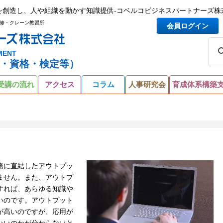
を創造し、人や組織を動かす知識提供-コベルコビジネスパートナーズ株
修・クレーン教習所
会員ログイン
MENT
・資格・検定等）
受講の流れ
アクセス
コラム
人事研究会
育成体系構築
務に直結したアウトプッ
ません。また、アウトプ
すれば、あらゆる知識や
いのです。アウトプット
が高いのですが、応用が