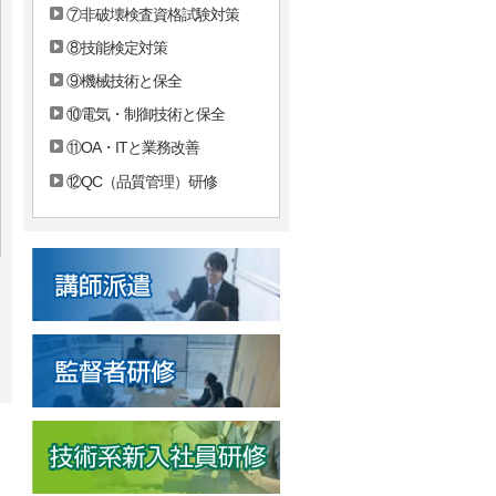
⑦非破壊検査資格試験対策
⑧技能検定対策
⑨機械技術と保全
⑩電気・制御技術と保全
⑪OA・ITと業務改善
⑫QC（品質管理）研修