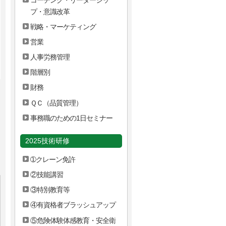
プ・意識改革
戦略・マーケティング
営業
人事労務管理
階層別
財務
ＱＣ（品質管理）
事務職のための1日セミナー
2025技術研修
➀クレーン免許
②技能講習
③特別教育等
④有資格者ブラッシュアップ
⑤危険体験体感教育・安全衛