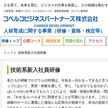
人を育て、未来を育む。ビジネスや仕事を創造し、人や組織を動かす
人材育成・研修サービス・コンサルティング・資格取得研修・クレーン教習所
CAREER DEVELOPMENT
人材育成に関する事業（研修・資格・検定等）
研修トップ
公開コース
講師派遣
受講の流れ
アクセス
トップ
技術系新入社員研修
技術系新入社員研修
私たちの研修プログラムの特徴は、今知る→分かる→できると言
ップにおいて、実習・体験を通して、常に、｢なぜそうなるのか｣｢
ばいいのか｣を考えてもらうことにより、知識・技能が体系化・理
れ、｢わかる｣レベルまでに到達することが可能になります。この
経験のケースに遭遇した場合にも応用力が発揮でき、本当の意味