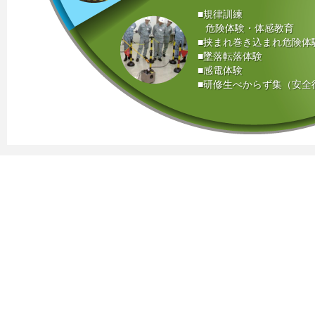
規律訓練
危険体験・体感教育
挟まれ巻き込まれ危険体
墜落転落体験
感電体験
研修生べからず集（安全