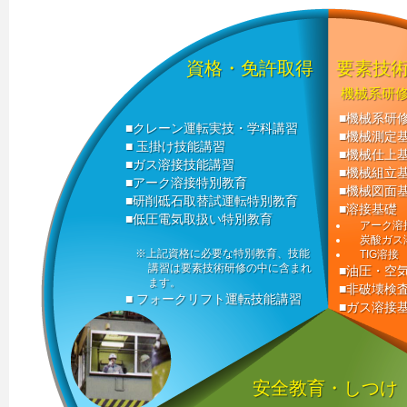
資格・免許取得
要素技
機械系研
機械系研
クレーン運転実技・学科講習
機械測定
玉掛け技能講習
機械仕上
ガス溶接技能講習
機械組立
アーク溶接特別教育
機械図面
研削砥石取替試運転特別教育
溶接基礎
低圧電気取扱い特別教育
アーク溶
炭酸ガス
※上記資格に必要な特別教育、技能
TIG溶接
講習は要素技術研修の中に含まれ
油圧・空
ます。
非破壊検
フォークリフト運転技能講習
ガス溶接
安全教育・しつけ