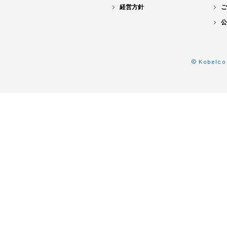
経営方針
ご
公
© Kobelco 