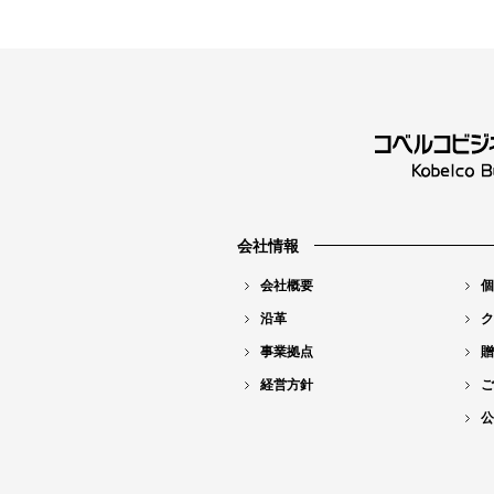
会社情報
会社概要
個
沿革
ク
事業拠点
贈
経営方針
ご
公