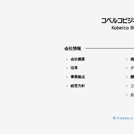
会社情報
会社概要
個
沿革
ク
事業拠点
贈
経営方針
ご
公
© Kobelco 