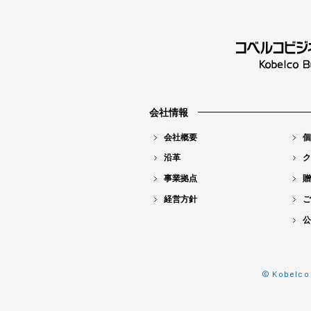
会社情報
会社概要
個
沿革
ク
事業拠点
贈
経営方針
ご
公
© Kobelco 