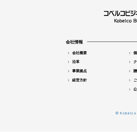
会社情報
会社概要
個
沿革
ク
事業拠点
贈
経営方針
ご
公
© Kobelco 