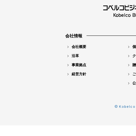
会社情報
会社概要
個
沿革
ク
事業拠点
贈
経営方針
ご
公
© Kobelco 