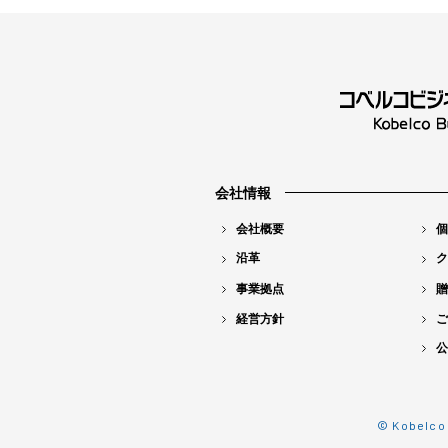
会社情報
会社概要
個
沿革
ク
事業拠点
贈
経営方針
ご
公
© Kobelco 