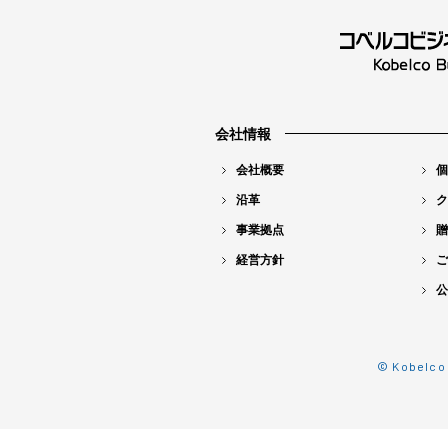
会社情報
会社概要
個
沿革
ク
事業拠点
贈
経営方針
ご
公
© Kobelco 