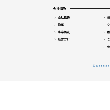
会社情報
会社概要
個
沿革
ク
事業拠点
贈
経営方針
ご
公
© Kobelco 