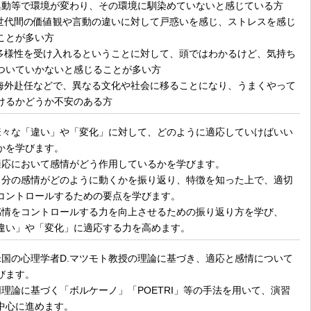
異動等で環境が変わり、その環境に馴染めていないと感じている方
 世代間の価値観や言動の違いに対して戸惑いを感じ、ストレスを感じ
ことが多い方
 多様性を受け入れるということに対して、頭ではわかるけど、気持ち
ついていかないと感じることが多い方
 海外赴任などで、異なる文化や社会に移ることになり、うまくやって
けるかどうか不安のある方
様々な「違い」や「変化」に対して、どのように適応していけばいい
かを学びます。
適応において感情がどう作用しているかを学びます。
自分の感情がどのように動くかを振り返り、特徴を知った上で、適切
コントロールするための要点を学びます。
感情をコントロールする力を向上させるための振り返り方を学び、
違い」や「変化」に適応する力を高めます。
米国の心理学者D.マツモト教授の理論に基づき、適応と感情について
びます。
同理論に基づく「ボルケーノ」「POETRI」等の手法を用いて、演習
中心に進めます。