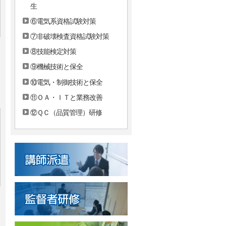
生
⑥電気系資格試験対策
⑦非破壊検査資格試験対策
⑧技能検定対策
⑨機械技術と保全
⑩電気・制御技術と保全
⑪ＯＡ・ＩＴと業務改善
⑫ＱＣ（品質管理）研修