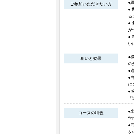
●
ご参加いただきたい方
●
る
●
が
●
い
●
狙いと効果
の
●
●
に
●
「
●
コースの特色
学
●
を