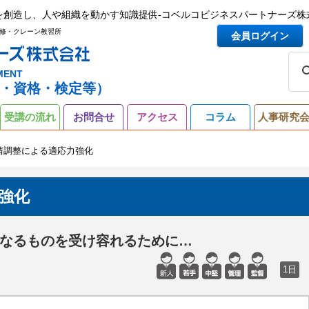
を創造し、人や組織を動かす知識提供-コベルコビジネスパートナーズ株
修・クレーン教習所
会員ログイン
MENT
・資格・検定等）
受講の流れ
お問合せ
アクセス
コラム
人事研究
情調整による適応力強化
強化
なるものを受け容れるために…
1日