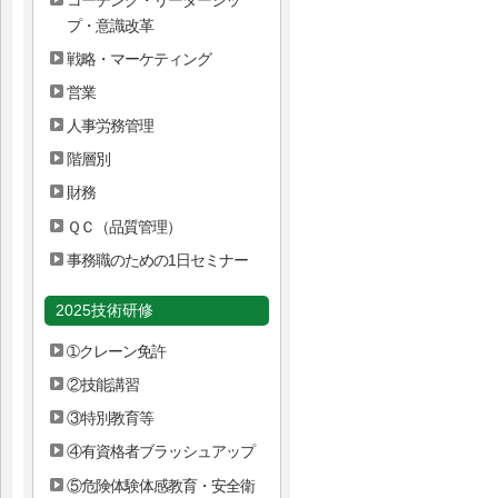
プ・意識改革
戦略・マーケティング
営業
人事労務管理
階層別
財務
ＱＣ（品質管理）
事務職のための1日セミナー
2025技術研修
➀クレーン免許
②技能講習
③特別教育等
④有資格者ブラッシュアップ
⑤危険体験体感教育・安全衛